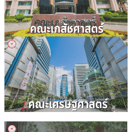
คณะเภสัชศาสตร์