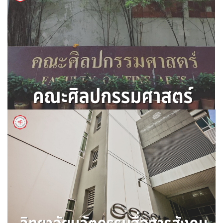
คณะเศรษฐศาสตร์
คณะศิลปกรรมศาสตร์