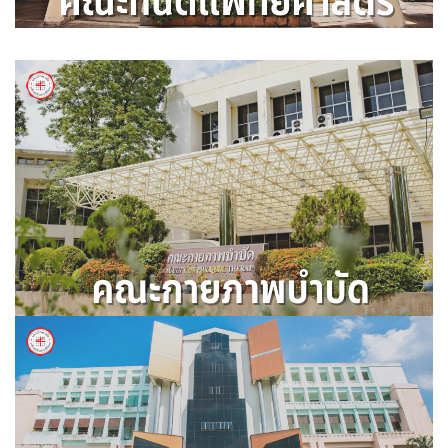
คณะทันตแพทย์ศาสตร์
คณะกายภาพบำบัด