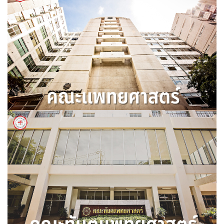
คณะพยาบาลศาสตร์
คณะแพทยศาสตร์