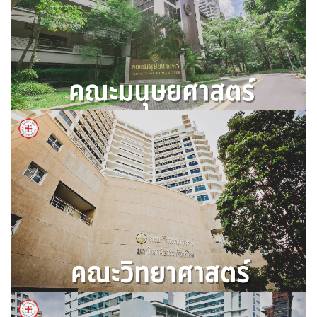
คณะมนุษยศาสตร์