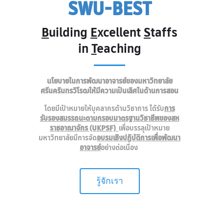
SWU-BEST
B
uilding
E
xcellent
S
taffs
in
T
eaching
นโยบายในการพัฒนาอาจารย์ของมหาวิทยาลัย
ศรีนครินทรวิโรฒให้มีความเป็นเลิศในด้านการสอน
โดยมีเป้าหมายให้บุคลากรด้านวิชาการ ได้รับ
การ
รับรองสมรรถนะตามกรอบมาตรฐานวิชาชีพของสห
ราชอาณาจักร (UKPSF)
เพื่อบรรลุเป้าหมาย
มหาวิทยาลัยมีการจัด
อบรมเชิงปฏิบัติการ
เพื่อพัฒนา
อาจารย์
อย่างต่อเนื่อง
รู้จักเรา